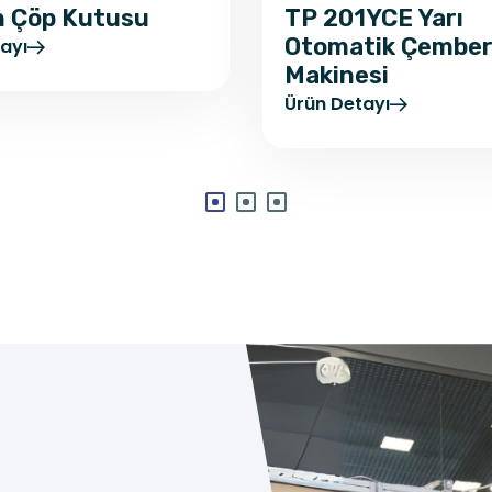
t
ı
sunda sektördeki lider