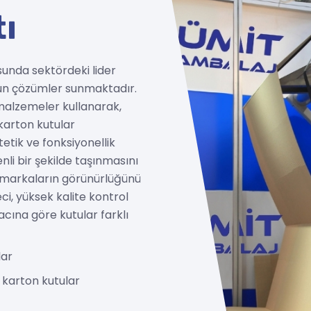
ygun çözümler sunmaktadır.
 malzemeler kullanarak,
 karton kutular
etik ve fonksiyonellik
li bir şekilde taşınmasını
markaların görünürlüğünü
ci, yüksek kalite kontrol
acına göre kutular farklı
lar
 karton kutular