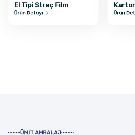
ÜMİT AMBALAJ
K
a
r
t
o
n
K
u
t
u
İ
m
a
l
a
Ümit Ambalaj, yüksek kaliteli karton kutu imalatı konu