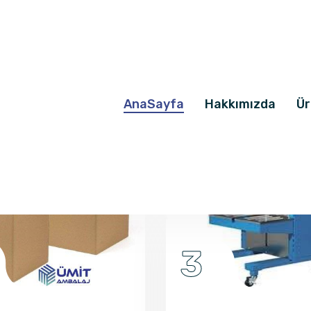
3
4
TP 201YCE Yarı
Dom
Otomatik Çember
Ürün 
Makinesi
Ürün Detayı