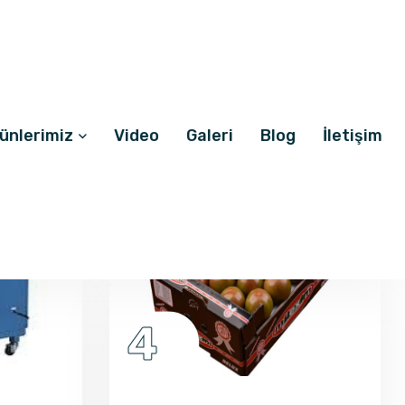
ates Kutusu
Detayı