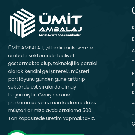
K
E
ÜMİT AMBALAJ, yıllardır mukavva ve
A
ambalaj sektöründe faaliyet
T
göstermekte olup, teknoloji ile paralel
olarak kendini geliştirerek, müşteri
P
portföyünü günden güne arttırıp
P
sektörde üst sıralarda olmayı
K
başarmıştır. Geniş makine
parkurumuz ve uzman kadromuzla siz
Y
müşterilerimize ayda ortalama 500
T
Ton kapasitede üretim yapmaktayız.
Ç