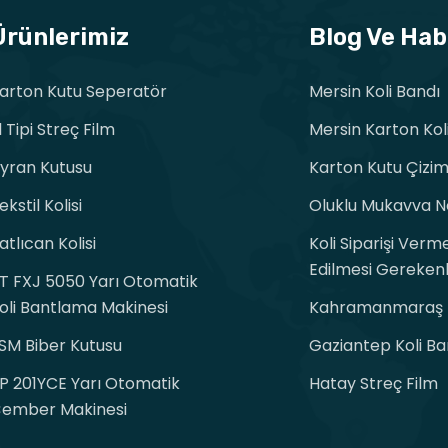
Ürünlerimiz
Blog Ve Hab
arton Kutu Seperatör
Mersin Koli Bandı
l Tipi Streç Film
Mersin Karton Kol
yran Kutusu
Karton Kutu Çizim
ekstil Kolisi
Oluklu Mukavva N
atlıcan Kolisi
Koli Siparişi Ver
Edilmesi Gereken
T FXJ 5050 Yarı Otomatik
oli Bantlama Makinesi
Kahramanmaraş K
SM Biber Kutusu
Gaziantep Koli Ba
P 201YCE Yarı Otomatik
Hatay Streç Film
ember Makinesi