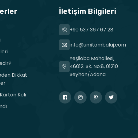
erler
İletişim Bilgileri
+90 537 367 67 28
i
info@umitambalaj.com
leri
Yeşiloba Mahallesi,
edir?
46012. Sk. No:8, 01210
Seyhan/Adana
meden Dikkat
ler
arton Koli
ndı