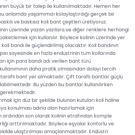
tibaren büyük bir talep ile kullanılmaktadır. Hemen her
ı bu anlamda yaşamımızı kolaylaştırdığı gerçek bir
kılı ve baskısız koli bant çeşitleri üretiyoruz.
nin üzerinde yazan yazılara ve diğer renklere herhangi
aketlemek için kullanılır. Böylece kolinin üzerinde yer
oli bandı ile güçlendirilmiş olacaktır. Koli bandının
pısı sayesinde en fazla endüstrinin tüm kollarında
arı için para bandı adı verilen bant türü
kullanımının daha pratik olmasından dolayı tercih
t taraflı bant yer almaktadır. Çift taraflı bantlar güçlü
labilmektedir. Bu yüzden bu bantlar kullanılırken
ı gerekmektedir.
k için düz bir şekilde bulunan kutuları koli haline
eşya konulması adına alan hazırlamak için
nin ardından son olarak kolinin etrafından komple
liği arttırılmaktadır. Böylece eşyalar konforlu ve
şekilde ulaştırılması amaçlanmaktadır. Endüstri