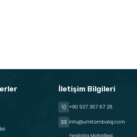
erler
İletişim Bilgileri
+90 537 367 67 28
info@umitambalaj.com
si
Yeşiloba Mahallesi,