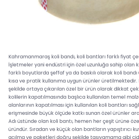
Kahramanmaraş koli bandı, koli bantları farklı fiyat çeşit
İşletmeler yani endüstri için özel uzunluğa sahip olan 
farklı boyutlarda şeffaf ya da baskılı olarak koli bandı 
kısa ve pratik kullanıma uygun ürünler üretilmektedir. B
şekilde ortaya çıkarılan özel bir ürün olarak dikkat 
kolilerin kapatılmasında başlıca kullanılan temel malz
alanlarının kapatılması için kullanılan koli bantları sa
erişmesinde büyük ölçüde katkı sunan özel ürünler ara
Adı üstünde olan koli bantı, hemen her çeşit ürüne özel 
üründür. Sıradan ve küçük olan bantların yapıştırıcı 
açılma ve paketleri doğru şekilde taşıyamama gibi cid