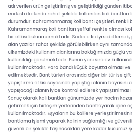
adı verilen ürün geliştirilmiş ve geliştirildiği günden i
endüstri kolunda rahat şekilde kullanılan koli bantlar
durumdur. Kahramanmaraş koli bantı çeşitleri, renkli bas
Kahramanmaraş koli bantları şeffaf renkte olması koli
bir etkisi bulunmamaktadır. Sadece koliyi sabitlemek, p
alan yazılar rahat şekilde görülebilirken aynı zamanda k
ülkemizdeki kullanım alanlarına baktığımızda güçlü ya
kullanıldığı görülmektedir. Bunun yanı sıra ev kullanıcıl
kullanılmaktadır. Para bandı küçük boyutta olması ve 
edilmektedir. Bant türleri arasında diğer bir tür ise çif
yapıştırma etkisi sayesinde yapıştığı alanın boyasını a
yapışacağı alanın iyice kontrol edilerek yapıştırılmas
Sonuç olarak koli bantları günümüzde yer hacim kazanma
getirmek için birleşim yerlerinden bantlayarak içine 
kullanılmaktadır. Eşyaların bu kolilere yerleştirilmesi
bantlama işlemi yaparak kolinin sağlamlığı ve güvenilir
güvenli bir şekilde taşınacakları yere kadar kusursuz 