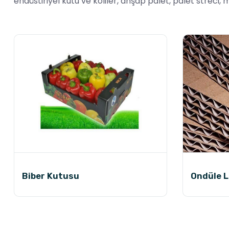
endüstiriyel kutu ve koliler, ahşap palet, palet streci,
Biber Kutusu
Ondüle 