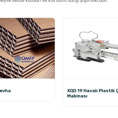
 meyve sebze kutuları ve koli bantı satışı yapmaktadır.
Levha
XQD 19 Havalı Plastik
Makinası