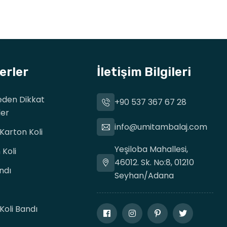
erler
İletişim Bilgileri
meden Dikkat
+90 537 367 67 28
ler
info@umitambalaj.com
arton Koli
Yeşiloba Mahallesi,
Koli
46012. Sk. No:8, 01210
ndı
Seyhan/Adana
oli Bandı