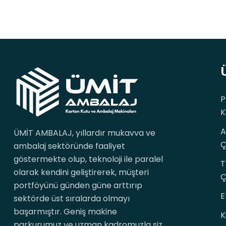
P
K
A
ÜMİT AMBALAJ, yıllardır mukavva ve
Ç
ambalaj sektöründe faaliyet
göstermekte olup, teknoloji ile paralel
T
olarak kendini geliştirerek, müşteri
Ç
portföyünü günden güne arttırıp
E
sektörde üst sıralarda olmayı
başarmıştır. Geniş makine
K
parkurumuz ve uzman kadromuzla siz