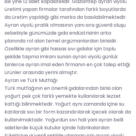
ise yine 12 adet kapasitelidir. Gaziantep ayran viyolü
üretimi yapan firmalar tarafından farklı boyutlarda
da üretim yapıldığı gibi marka da basılabilmektedir.
Ayran viyolü pratik olmasının yanı sıra güvenli oluşu
sebebiyle günümüzde gıda endüstrisinin arka
planında rol alan temel argümanlardan birisidir.
Özellikle ayran gibi hassas sıvı gıdalar için toplu
şekilde taşıma imkanı sunan ayran viyolü günlük
binlerce ayran imal eden firmanın en çok talep ettiği
ürünler arasında yerini almıştır.
Ayran ve Türk Mutfağı
Türk mutfağının en önemli gıdalarından birisi olan
yoğurt pek çok farklı yemekte kullanılarak lezzet
kattığı bilinmektedir. Yoğurt aynı zamanda içine su
katılarak sıvı bir form kazandırılarak içecek olarak da
kullanılmaktadır. Yoğurdun sıvı hali yani ayran belli
adetlerde küçük kutular içinde fabrikalardan
tüketiciye güvenli şekilde ulaşması için ayran viyolü