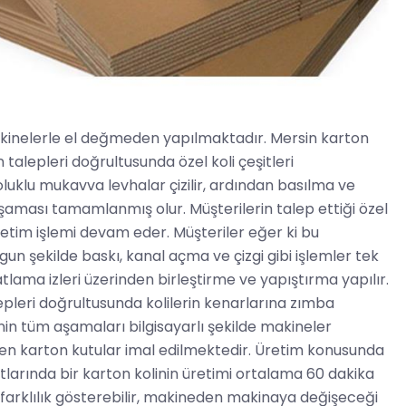
makinelerle el değmeden yapılmaktadır. Mersin karton
talepleri doğrultusunda özel koli çeşitleri
luklu mukavva levhalar çizilir, ardından basılma ve
 aşaması tamamlanmış olur. Müşterilerin talep ettiği özel
retim işlemi devam eder. Müşteriler eğer ki bu
n şekilde baskı, kanal açma ve çizgi gibi işlemler tek
ama izleri üzerinden birleştirme ve yapıştırma yapılır.
epleri doğrultusunda kolilerin kenarlarına zımba
inin tüm aşamaları bilgisayarlı şekilde makineler
 edilen karton kutular imal edilmektedir. Üretim konusunda
arında bir karton kolinin üretimi ortalama 60 dakika
arklılık gösterebilir, makineden makinaya değişeceği