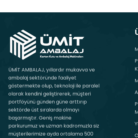
M
P
K
ÜMİT AMBALAJ, yıllardır mukavva ve
ambalaj sektöründe faaliyet
M
göstermekte olup, teknoloji ile paralel
A
olarak kendini geliştirerek, müşteri
portföyünü günden güne arttırıp
P
sektörde üst sıralarda olmayı
M
başarmıştır. Geniş makine
Y
parkurumuz ve uzman kadromuzla siz
müşterilerimize ayda ortalama 500
O