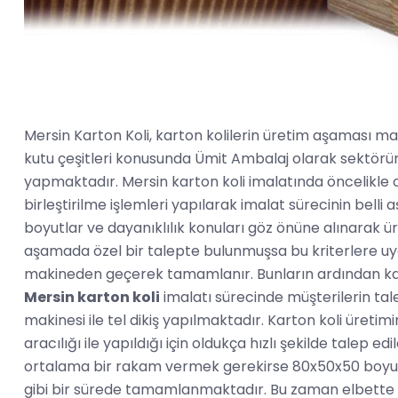
Mersin Karton Koli, karton kolilerin üretim aşaması 
kutu çeşitleri konusunda Ümit Ambalaj olarak sektörün 
yapmaktadır. Mersin karton koli imalatında öncelikle o
birleştirilme işlemleri yapılarak imalat sürecinin belli
boyutlar ve dayanıklılık konuları göz önüne alınarak ü
aşamada özel bir talepte bulunmuşsa bu kriterlere uygu
makineden geçerek tamamlanır. Bunların ardından katl
Mersin karton koli
imalatı sürecinde müşterilerin tal
makinesi ile tel dikiş yapılmaktadır. Karton koli üretim
aracılığı ile yapıldığı için oldukça hızlı şekilde talep
ortalama bir rakam vermek gerekirse 80x50x50 boyutl
gibi bir sürede tamamlanmaktadır. Bu zaman elbette f