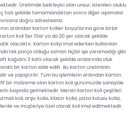
ektedir. Üretimde belirleyici olan unsur, istenilen oluklu
eç hızlı şekilde tamamlandıktan sonra diğer aşamalar
ıyorsanız doğru adrestesiniz.
ın ardından karton koliler boyutlarına göre birbir
karton koli 5er 10ar ya da 20 şer olacak şekilde
k olacaktır. Karton koliyi imal ederken kullanılan
ında tek parça olduğu zaman hiçbir işe yaramadığı gibi
aft kağıdını 3 katlı olacak şekilde aralarında oluk
nıklı bir karton elde edilir. Bu karton üretiminin
ilir ve yapıştırılır. Tüm bu işlemlerin ardından karton
hafif bir malzeme olan karton koli günümüzde sanayide
lerin başında gelmektedir. Mersin karton koli çeşitleri
lı koli, arşiv kolisi, klasör kolisi, pizza kutusu kolisi,
ürlerde ve müşteriye özel olarak koli imal edilmektedir.