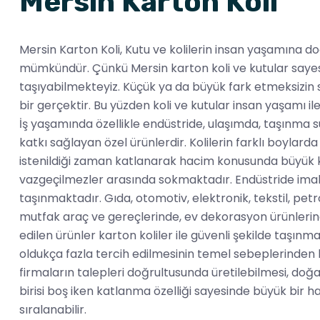
Mersin Karton Koli
Mersin Karton Koli, Kutu ve kolilerin insan yaşamına 
mümkündür. Çünkü Mersin karton koli ve kutular sayes
taşıyabilmekteyiz. Küçük ya da büyük fark etmeksizin sa
bir gerçektir. Bu yüzden koli ve kutular insan yaşamı ile
İş yaşamında özellikle endüstride, ulaşımda, taşınma 
katkı sağlayan özel ürünlerdir. Kolilerin farklı boylard
istenildiği zaman katlanarak hacim konusunda büyük k
vazgeçilmezler arasında sokmaktadır. Endüstride imal e
taşınmaktadır. Gıda, otomotiv, elektronik, tekstil, pet
mutfak araç ve gereçlerinde, ev dekorasyon ürünlerin
edilen ürünler karton koliler ile güvenli şekilde taşınm
oldukça fazla tercih edilmesinin temel sebeplerinden bi
firmaların talepleri doğrultusunda üretilebilmesi, do
birisi boş iken katlanma özelliği sayesinde büyük bir h
sıralanabilir.