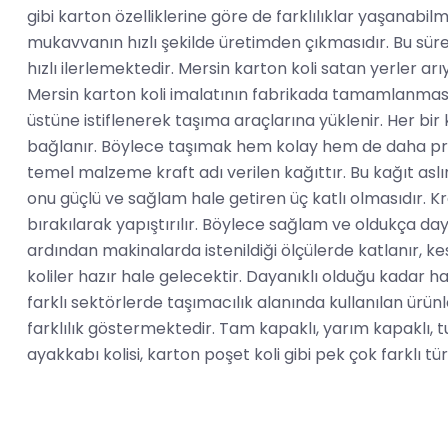
gibi karton özelliklerine göre de farklılıklar yaşanabilm
mukavvanın hızlı şekilde üretimden çıkmasıdır. Bu sür
hızlı ilerlemektedir. Mersin karton koli satan yerler ar
Mersin karton koli imalatının fabrikada tamamlanmasın
üstüne istiflenerek taşıma araçlarına yüklenir. Her bir 
bağlanır. Böylece taşımak hem kolay hem de daha prati
temel malzeme kraft adı verilen kağıttır. Bu kağıt asl
onu güçlü ve sağlam hale getiren üç katlı olmasıdır. Kr
bırakılarak yapıştırılır. Böylece sağlam ve oldukça daya
ardından makinalarda istenildiği ölçülerde katlanır, kes
koliler hazır hale gelecektir. Dayanıklı olduğu kadar 
farklı sektörlerde taşımacılık alanında kullanılan ürün
farklılık göstermektedir. Tam kapaklı, yarım kapaklı, tutma
ayakkabı kolisi, karton poşet koli gibi pek çok farklı t