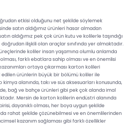
doğrudan etkisi olduğunu net şekilde söylemek
inde satın aldığımız ürünleri hasar almadan
tın aldığımız pek çok ürün kutu ve kolilerle taşındığı
 doğrudan ilişkili olan araçlar sınıfında yer almaktadır.
süreçlerinde koliler insan yaşamına olumlu anlamda
a olması, farklı ebatlara sahip olması ve en önemlisi
azanımları ortaya çıkarması karton kolileri
dilen ürünlerin büyük bir bölümü koliler ile
ro kimya alanında, takı ve süs aksesuarları konusunda,
de, bağ ve bahçe ürünleri gibi pek çok alanda imal
aktadır. Mersin de karton kolilerin endüstri alanında
risi, dayanıklı olması, her boya uygun şekilde
ğada rahat şekilde çözünebilmesi ve en önemlilerinden
acimsel kazanım sağlaması gibi farklı özellikler