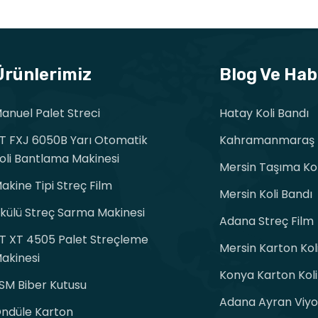
Ürünlerimiz
Blog Ve Hab
anuel Palet Streci
Hatay Koli Bandı
T FXJ 6050B Yarı Otomatik
Kahramanmaraş K
oli Bantlama Makinesi
Mersin Taşıma Kol
akine Tipi Streç Film
Mersin Koli Bandı
külü Streç Sarma Makinesi
Adana Streç Film
T XT 4505 Palet Streçleme
Mersin Karton Kol
akinesi
Konya Karton Koli
SM Biber Kutusu
Adana Ayran Viyo
ndüle Karton