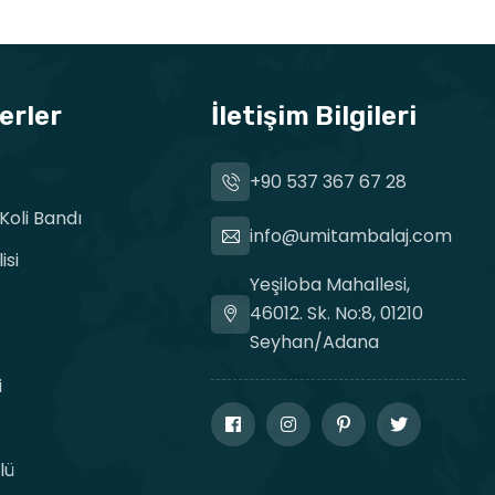
erler
İletişim Bilgileri
+90 537 367 67 28
oli Bandı
info@umitambalaj.com
isi
Yeşiloba Mahallesi,
46012. Sk. No:8, 01210
Seyhan/Adana
i
lü