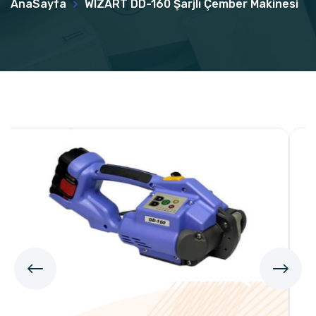
AnaSayfa
WIZART DD-160 Şarjlı Çember Makinesi