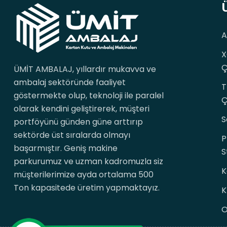
A
X
Ç
ÜMİT AMBALAJ, yıllardır mukavva ve
ambalaj sektöründe faaliyet
T
göstermekte olup, teknoloji ile paralel
Ç
olarak kendini geliştirerek, müşteri
S
portföyünü günden güne arttırıp
sektörde üst sıralarda olmayı
P
başarmıştır. Geniş makine
S
parkurumuz ve uzman kadromuzla siz
K
müşterilerimize ayda ortalama 500
Ton kapasitede üretim yapmaktayız.
K
O