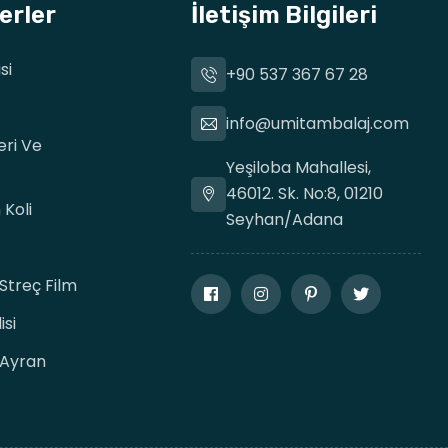
erler
İletişim Bilgileri
si
+90 537 367 67 28
info@umitambalaj.com
eri Ve
Yeşiloba Mahallesi,
46012. Sk. No:8, 01210
Koli
Seyhan/Adana
treç Film
si
Ayran