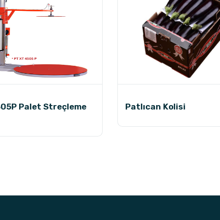
05P Palet Streçleme
Patlıcan Kolisi
i