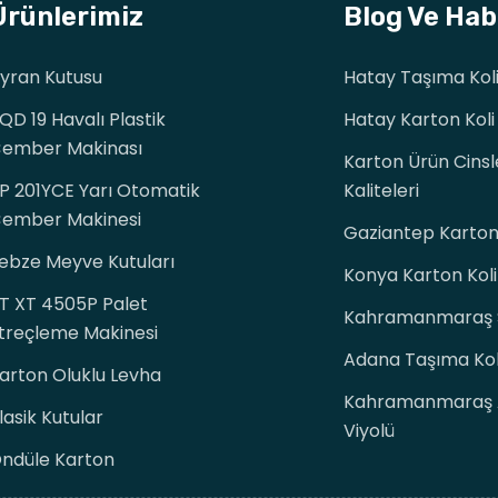
Ürünlerimiz
Blog Ve Hab
yran Kutusu
Hatay Taşıma Koli
QD 19 Havalı Plastik
Hatay Karton Koli
ember Makinası
Karton Ürün Cinsl
P 201YCE Yarı Otomatik
Kaliteleri
ember Makinesi
Gaziantep Karton 
ebze Meyve Kutuları
Konya Karton Koli
T XT 4505P Palet
Kahramanmaraş S
treçleme Makinesi
Adana Taşıma Koli
arton Oluklu Levha
Kahramanmaraş 
lasik Kutular
Viyolü
ndüle Karton