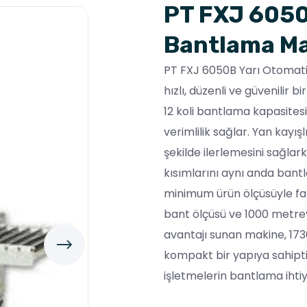
PT FXJ 6050
Bantlama Ma
PT FXJ 6050B Yarı Otomatik
hızlı, düzenli ve güvenilir 
12 koli bantlama kapasitesi
verimlilik sağlar. Yan kayış
şekilde ilerlemesini sağlark
kısımlarını aynı anda bant
minimum ürün ölçüsüyle far
bant ölçüsü ve 1000 metrey
avantajı sunan makine, 17
kompakt bir yapıya sahiptir
işletmelerin bantlama ihti