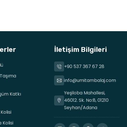
erler
İletişim Bilgileri
lü
+90 537 367 67 28
Taşıma
info@umitambalaj.com
Yeşiloba Mahallesi,
şüm Katkı
46012. Sk. No:8, 01210
Seyhan/Adana
Kolisi
Kolisi