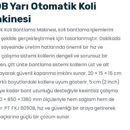
B Yarı Otomatik Koli
kinesi
 Koli Bantlama Makinesi, koli bantlama işlemlerini
bir şekilde gerçekleştirmek için tasarlanmıştır. Dakikada
 sayesinde üretim hatlarında önemli bir hız ve
lı çalışma sistemi kolilerin dengeli ve sorunsuz bir
en, çift ünite bantlama sistemi kolilerin üst ve alt
layarak güvenli kapanma imkânı sunar. 20 × 15 × 15 cm
klı boyutlardaki kolilere uyum gösterir. 5 cm (2 inch)
e kadar bant uzunluğu desteğiyle kesintisiz çalışma
30 × 850 × 1380 mm ölçüleriyle hem sağlam hem de
. PT FXJ 6050B, hız ve güvenliği bir araya getirerek
yaçlarına güçlü bir çözüm sunar.